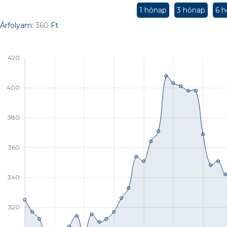
1 hónap
3 hónap
6 
Árfolyam:
360
Ft